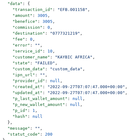
  "data"
: {
    "transaction_id"
: 
"EFB.001158"
,
    "amount"
: 
3005
,
    "benefice"
: 
3005
,
    "commission"
: 
0
,
    "destination"
: 
"0777321219"
,
    "fee"
: 
0
,
    "error"
: 
""
,
    "service_id"
: 
10
,
    "customer_name"
: 
"KAYBIC AFRICA"
,
    "state"
: 
"FAILED"
,
    "custom_data"
: 
"custom_data"
,
    "ipn_url"
: 
""
,
    "provider_id"
: 
null
,
    "created_at"
: 
"2022-09-27T07:07:47.000+00:00"
,
    "updated_at"
: 
"2022-09-27T07:07:47.000+00:00"
,
    "p_last_wallet_amount"
: 
null
,
    "p_new_wallet_amount"
: 
null
,
    "p_id"
: 
1
,
    "hash"
: 
null
  },
  "message"
: 
""
,
  "statut_code"
: 
200