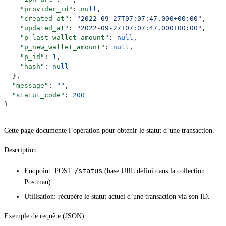
    "provider_id"
: 
null
,
    "created_at"
: 
"2022-09-27T07:07:47.000+00:00"
,
    "updated_at"
: 
"2022-09-27T07:07:47.000+00:00"
,
    "p_last_wallet_amount"
: 
null
,
    "p_new_wallet_amount"
: 
null
,
    "p_id"
: 
1
,
    "hash"
: 
null
  },
  "message"
: 
""
,
  "statut_code"
: 
200
}
Cette page documente l’opération pour obtenir le statut d’une transaction.
Description:
/status
Endpoint: POST
(base URL défini dans la collection
Postman)
Utilisation: récupère le statut actuel d’une transaction via son ID.
Exemple de requête (JSON):