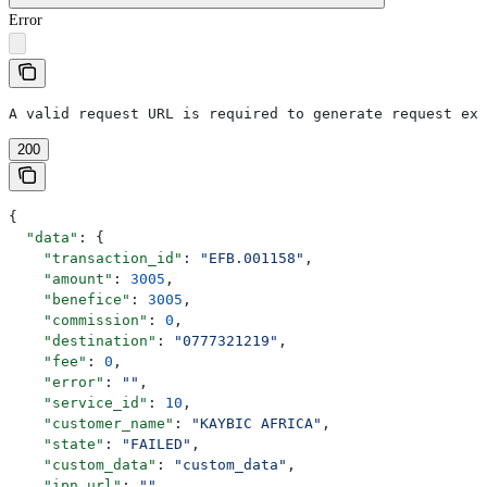
Error
A valid request URL is required to generate request exa
200
{
  "data"
: {
    "transaction_id"
: 
"EFB.001158"
,
    "amount"
: 
3005
,
    "benefice"
: 
3005
,
    "commission"
: 
0
,
    "destination"
: 
"0777321219"
,
    "fee"
: 
0
,
    "error"
: 
""
,
    "service_id"
: 
10
,
    "customer_name"
: 
"KAYBIC AFRICA"
,
    "state"
: 
"FAILED"
,
    "custom_data"
: 
"custom_data"
,
    "ipn_url"
: 
""
,