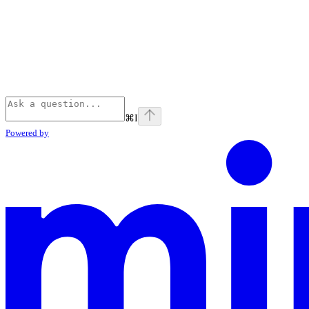
⌘
I
Powered by