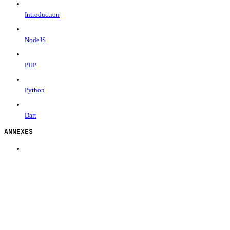
Introduction
NodeJS
PHP
Python
Dart
ANNEXES